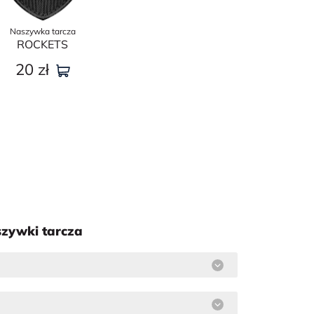
Naszywka tarcza
ROСKETS
20
zł
szywki tarcza