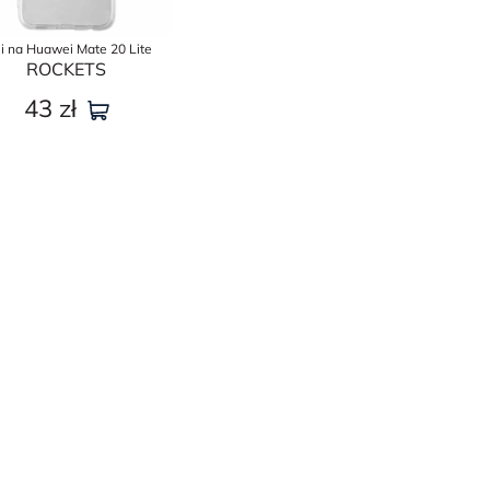
ui na Huawei Mate 20 Lite
ROСKETS
43
zł