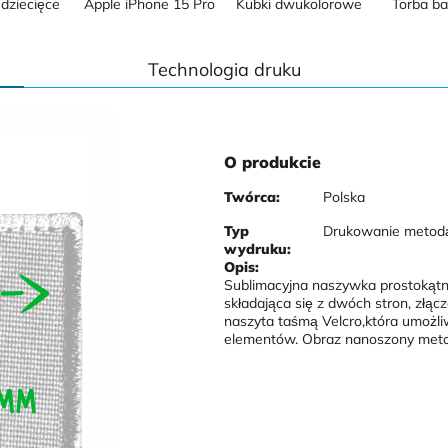
dziecięce
Apple iPhone 15 Pro
Kubki dwukolorowe
Torba b
Technologia druku
O produkcie
Twórca:
Polska
Typ
Drukowanie metodą
wydruku:
Opis:
Sublimacyjna naszywka prostokąt
składająca się z dwóch stron, zł
naszyta taśmą Velcro,która umożliwi
elementów. Obraz nanoszony meto