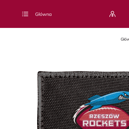
Główna
Głó