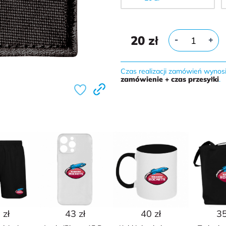
20
zł
-
+
Czas realizacji zamówień wynos
zamówienie + czas przesyłki
.
 zł
43 zł
40 zł
35