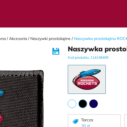
wna
Akcesoria
Naszywki prostokątne
Naszywka prostokątna ROС
Naszywka prost
Kod produktu: 114148409
Tarcza
20 zł