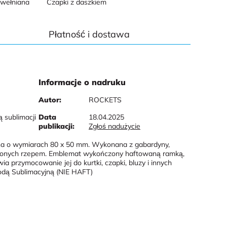
awełniana
Czapki z daszkiem
Płatność i dostawa
Informacje o nadruku
Autor:
ROCKETS
 sublimacji
Data
18.04.2025
publikacji:
Zgłoś nadużycie
na o wymiarach 80 x 50 mm. Wykonana z gabardyny,
ączonych rzepem. Emblemat wykończony haftowaną ramką,
a przymocowanie jej do kurtki, czapki, bluzy i innych
dą Sublimacyjną (NIE HAFT)