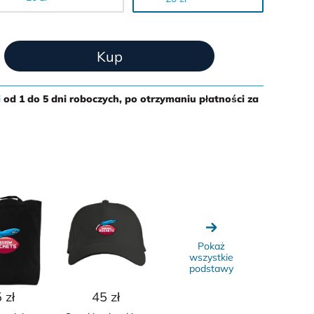
Kup
i
od 1 do 5 dni roboczych
, po otrzymaniu płatności za
Pokaż
wszystkie
podstawy
 zł
45 zł