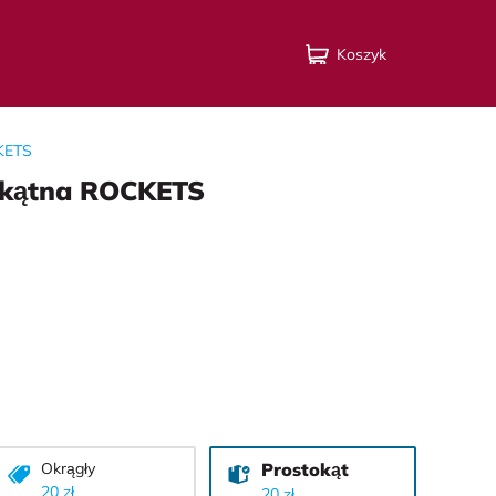
Koszyk
KETS
okątna ROСKETS
Okrągły
Prostokąt
20 zł
20 zł