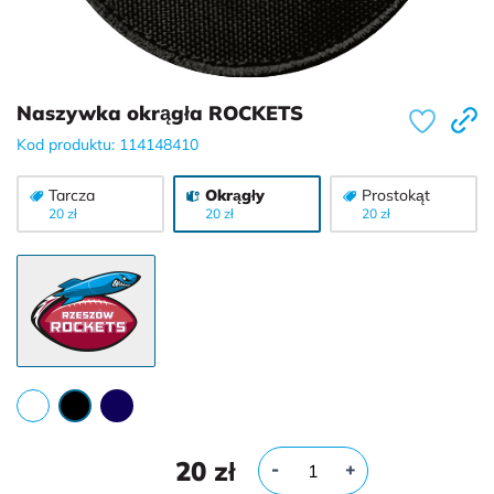
Naszywka okrągła ROСKETS
Kod produktu: 114148410
Tarcza
Okrągły
Prostokąt
20 zł
20 zł
20 zł
20
zł
-
+