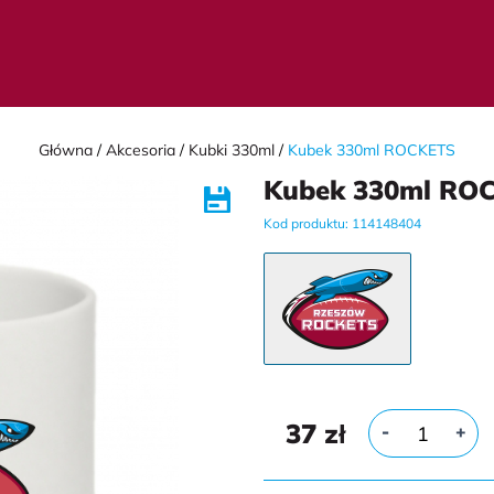
Główna
Akcesoria
Kubki 330ml
Kubek 330ml ROСKETS
Kubek 330ml RO
Kod produktu: 114148404
37
zł
-
+