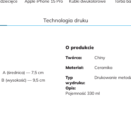
dziecięce
Apple iPhone 15 Pro
Kubki dwukolorowe
Torba b
Technologia druku
O produkcie
Twórca:
Chiny
Materiał:
Ceramika
A (średnica) — 7,5 cm
Typ
Drukowanie metodą
B (wysokość) — 9,5 cm
wydruku:
Opis:
Pojemność 330 ml