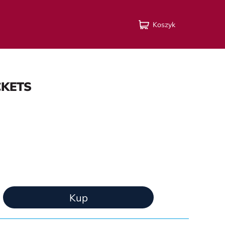
Koszyk
СKETS
Kup